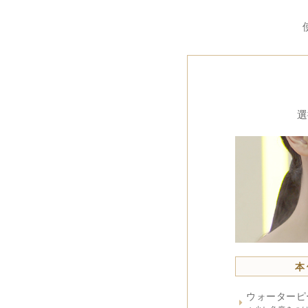
選
本
ウォーターピ