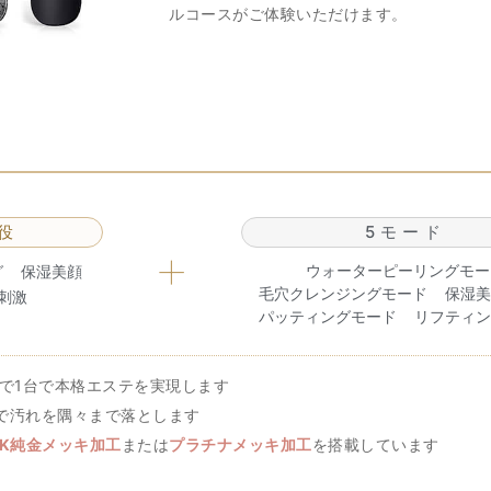
ルコースがご体験いただけます。
役
5モード
+
ウォーターピーリングモー
グ
保湿美顔
毛穴クレンジングモード
保湿美
刺激
パッティングモード
リフティン
で1台で本格エステを実現します
で汚れを隅々まで落とします
4K純金メッキ加工
または
プラチナメッキ加工
を搭載しています