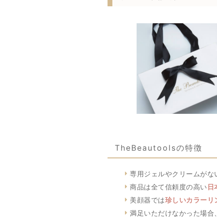
TheBeautoolsの特徴
専用ジェルやクリームがな
商品は全て信頼度の高い
日
美顔器では
珍しいカラーリ
満足いただけなかった場合