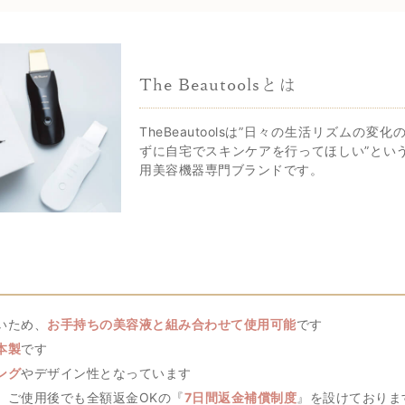
The Beautoolsとは
TheBeautoolsは”日々の生活リズムの
ずに自宅でスキンケアを行ってほしい”とい
用美容機器専門ブランドです。
いため、
お手持ちの美容液と組み合わせて使用可能
です
本製
です
ング
やデザイン性となっています
、ご使用後でも全額返金OKの『
7日間返金補償制度
』を設けておりま