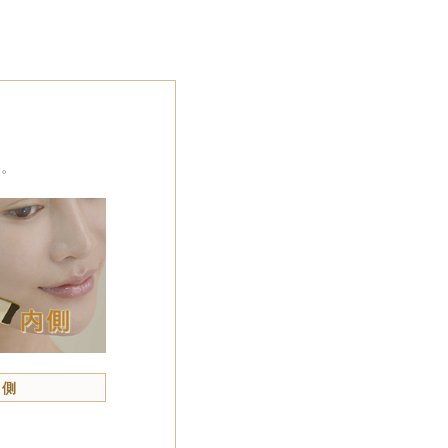
。
い。
内側